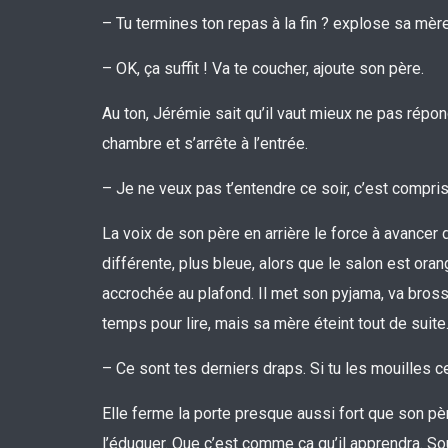
– Tu termines ton repas à la fin ? explose sa mère
– OK, ça suffit ! Va te coucher, ajoute son père.
Au ton, Jérémie sait qu’il vaut mieux ne pas répond
chambre et s’arrête à l’entrée.
– Je ne veux pas t’entendre ce soir, c’est compris
La voix de son père en arrière le force à avancer d’
différente, plus bleue, alors que le salon est ora
accrochée au plafond. Il met son pyjama, va brosse
temps pour lire, mais sa mère éteint tout de suite
– Ce sont tes derniers draps. Si tu les mouilles c
Elle ferme la porte presque aussi fort que son pèr
l’éduquer. Que c’est comme ça qu’il apprendra. Sou