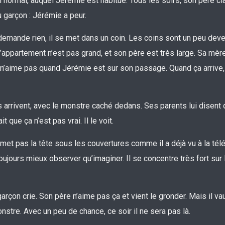
n normal, auquel Jérémie est habitué. Tous les soirs, son père cl
u garçon : Jérémie a peur.
l ne demande rien, il se met dans un coin. Les coins sont un peu de
 L’appartement n’est pas grand, et son père est très large. Sa mèr
lle n’aime pas quand Jérémie est sur son passage. Quand ça arrive,
es arrivent, avec le monstre caché dedans. Ses parents lui disent qu
 que ça n’est pas vrai. Il le voit.
met pas la tête sous les couvertures comme il a déjà vu à la télé
toujours mieux observer qu’imaginer. Il se concentre très fort sur 
 garçon crie. Son père n’aime pas ça et vient le gronder. Mais il va
nstre. Avec un peu de chance, ce soir il ne sera pas là.