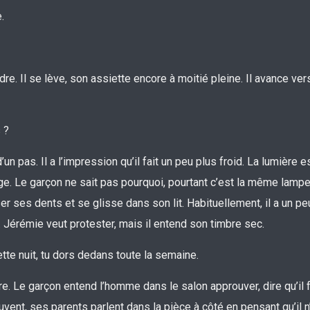
.
re. Il se lève, son assiette encore à moitié pleine. Il avance ver
 ?
un pas. Il a l’impression qu’il fait un peu plus froid. La lumière e
nge. Le garçon ne sait pas pourquoi, pourtant c’est la même lamp
r ses dents et se glisse dans son lit. Habituellement, il a un pe
. Jérémie veut protester, mais il entend son timbre sec.
ette nuit, tu dors dedans toute la semaine.
e. Le garçon entend l’homme dans le salon approuver, dire qu’il 
vent, ses parents parlent dans la pièce à côté en pensant qu’il 