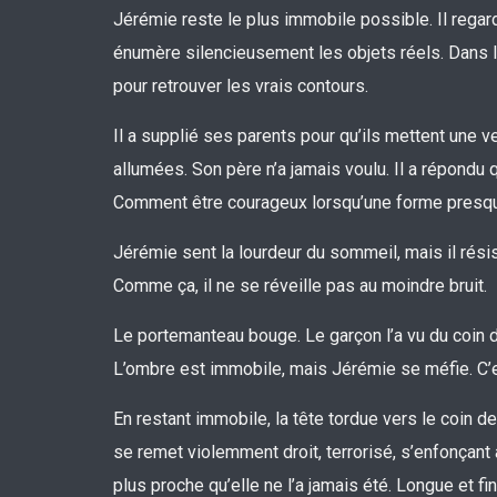
Jérémie reste le plus immobile possible. Il regard
énumère silencieusement les objets réels. Dans la 
pour retrouver les vrais contours.
Il a supplié ses parents pour qu’ils mettent une v
allumées. Son père n’a jamais voulu. Il a répondu 
Comment être courageux lorsqu’une forme presqu
Jérémie sent la lourdeur du sommeil, mais il résis
Comme ça, il ne se réveille pas au moindre bruit.
Le portemanteau bouge. Le garçon l’a vu du coin de
L’ombre est immobile, mais Jérémie se méfie. C’es
En restant immobile, la tête tordue vers le coin d
se remet violemment droit, terrorisé, s’enfonçant
plus proche qu’elle ne l’a jamais été. Longue et fi