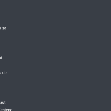
s sa
st
e
u de
faut
n’entend