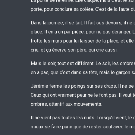
La porte se referme. Elle claque, mais c’est le so
porte, pour conclure sa colère. C’est de la faute d
Dans la journée, il se tait. Il fait ses devoirs, i
place. Il en a un par pièce, pour ne pas déranger.
frotte les murs pour lui laisser de la place, et e
crie, et ça énerve son père, qui crie aussi.
Mais le soir, tout est différent. Le soir, les ombr
en a pas, que c’est dans sa tête, mais le garçon sait
Jérémie ferme les poings sur ses draps. Il ne se 
Ceux qui ont vraiment peur ne le font pas. Il vaut 
ombres, attentif aux mouvements.
Il ne vient pas toutes les nuits. Lorsqu’il vient, le
mieux se faire punir que de rester seul avec le mo