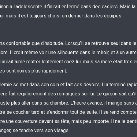
sinon à l’adolescente il finirait enfermé dans des casiers. Mais là
r, mais il est toujours choisi en dernier dans les équipes.
oins confortable que d’habitude. Lorsqu’il se retrouve seul dans l
bre. Il croit même voir une silhouette dans le miroir, et à un autre
aurait aimé rentrer lentement chez lui, mais sa mère était très e
ues sont noires plus rapidement.
émie se met dans son coin et fait ses devoirs. Il a terminé rap
père fait régulièrement des remarques sur lui. Le garçon sait qu’il
ut juste plus aller dans sa chambre. L’heure avance, il mange sans a
tre se coucher tard et s’endormir tout de suite. Il se rend compte 
re une couverture devant sa tête, mais peu importe. Il ne le sent
longer, se tendre vers son visage.