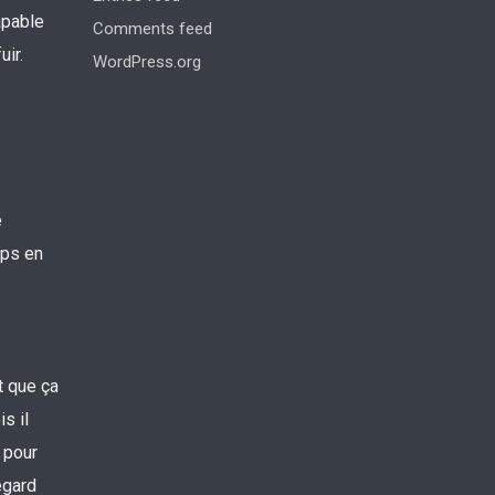
apable
Comments feed
uir.
WordPress.org
e
aps en
t que ça
s il
i pour
egard