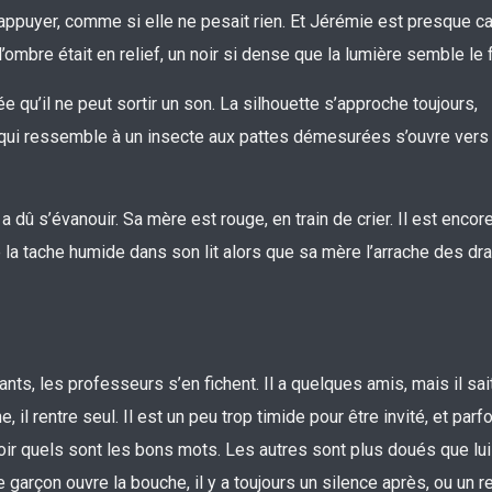
s’appuyer, comme si elle ne pesait rien. Et Jérémie est presque c
’ombre était en relief, un noir si dense que la lumière semble le f
e qu’il ne peut sortir un son. La silhouette s’approche toujours,
n qui ressemble à un insecte aux pattes démesurées s’ouvre vers
 a dû s’évanouir. Sa mère est rouge, en train de crier. Il est encor
 la tache humide dans son lit alors que sa mère l’arrache des dr
ts, les professeurs s’en fichent. Il a quelques amis, mais il sai
l rentre seul. Il est un peu trop timide pour être invité, et parfoi
savoir quels sont les bons mots. Les autres sont plus doués que lu
garçon ouvre la bouche, il y a toujours un silence après, ou un r