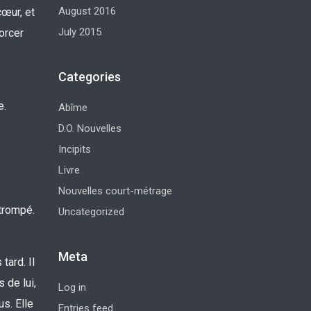
August 2016
cœur, et
July 2015
orcer
Categories
e.
Abîme
D.O. Nouvelles
Incipits
Livre
Nouvelles court-métrage
 trompé.
Uncategorized
Meta
tard. Il
 de lui,
Log in
us. Elle
Entries feed