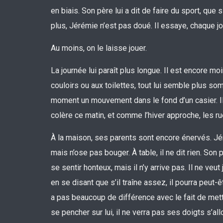
en biais. Son père lui a dit de faire du sport, que 
plus, Jérémie n’est pas doué. Il essaye, chaque jou
Au moins, on le laisse jouer.
La journée lui paraît plus longue. Il est encore m
couloirs ou aux toilettes, tout lui semble plus som
moment un mouvement dans le fond d’un casier. Il 
colère ce matin, et comme l’hiver approche, les r
À la maison, ses parents sont encore énervés. Jér
mais n’ose pas bouger. À table, il ne dit rien. Son 
se sentir honteux, mais il n’y arrive pas. Il ne ve
en se disant que s’il traîne assez, il pourra peut-ê
a pas beaucoup de différence avec le fait de mett
se pencher sur lui, il ne verra pas ses doigts s’al