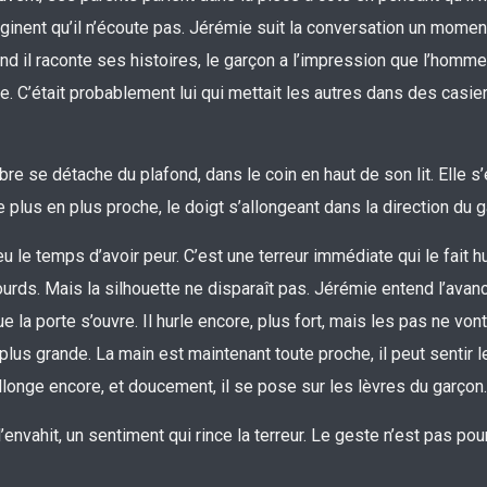
aginent qu’il n’écoute pas. Jérémie suit la conversation un moment
nd il raconte ses histoires, le garçon a l’impression que l’homme
e. C’était probablement lui qui mettait les autres dans des casie
e se détache du plafond, dans le coin en haut de son lit. Elle s’é
 plus en plus proche, le doigt s’allongeant dans la direction du g
u le temps d’avoir peur. C’est une terreur immédiate qui le fait hu
ourds. Mais la silhouette ne disparaît pas. Jérémie entend l’ava
ue la porte s’ouvre. Il hurle encore, plus fort, mais les pas ne von
lus grande. La main est maintenant toute proche, il peut sentir le
allonge encore, et doucement, il se pose sur les lèvres du garçon.
nvahit, un sentiment qui rince la terreur. Le geste n’est pas pour