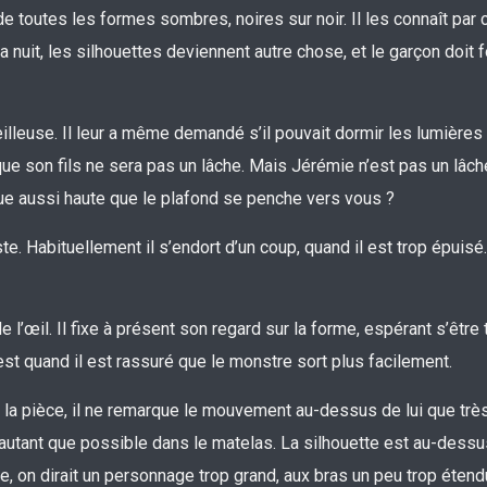
e toutes les formes sombres, noires sur noir. Il les connaît par 
nuit, les silhouettes deviennent autre chose, et le garçon doit f
eilleuse. Il leur a même demandé s’il pouvait dormir les lumières
que son fils ne sera pas un lâche. Mais Jérémie n’est pas un lâch
e aussi haute que le plafond se penche vers vous ?
te. Habituellement il s’endort d’un coup, quand il est trop épuisé.
 l’œil. Il fixe à présent son regard sur la forme, espérant s’être
t quand il est rassuré que le monstre sort plus facilement.
e la pièce, il ne remarque le mouvement au-dessus de lui que très 
 autant que possible dans le matelas. La silhouette est au-dessus
ne, on dirait un personnage trop grand, aux bras un peu trop étend