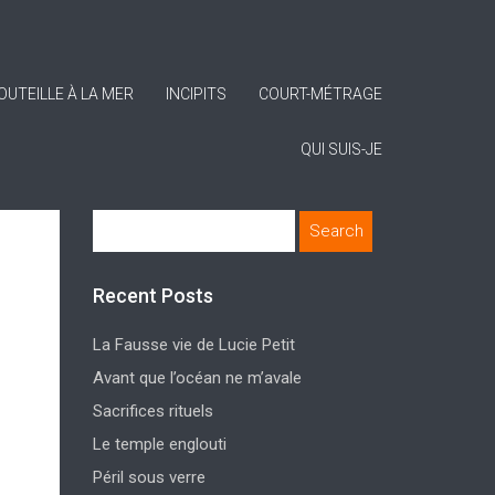
OUTEILLE À LA MER
INCIPITS
COURT-MÉTRAGE
QUI SUIS-JE
Search
for:
Recent Posts
La Fausse vie de Lucie Petit
Avant que l’océan ne m’avale
Sacrifices rituels
Le temple englouti
Péril sous verre