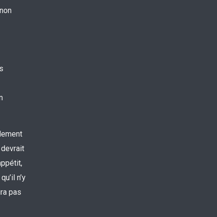
 non
es
n
idement
 devrait
ppétit,
qu’il n’y
ira pas