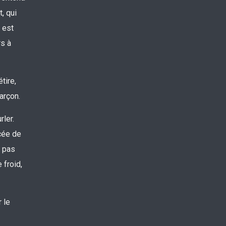
, qui
 est
rs à
tire,
arçon.
rler.
ncée de
t pas
 froid,
 le